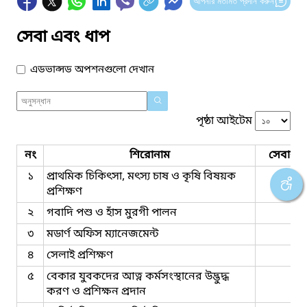
আপনার মতামত প্রদান করুন
সেবা এবং ধাপ
এডভান্সড অপশনগুলো দেখান
পৃষ্ঠা আইটেম
নং
শিরোনাম
সেবার ধ
১
প্রাথমিক চিকিৎসা, মৎস্য চাষ ও কৃষি বিষয়ক
প্রশিক্ষণ
২
গবাদি পশু ও হাঁস মুরগী পালন
৩
মডার্ণ অফিস ম্যানেজমেন্ট
৪
সেলাই প্রশিক্ষণ
৫
বেকার যুবকদের আত্ন কর্মসংস্থানের উদ্ভুদ্ধ
করণ ও প্রশিক্ষন প্রদান