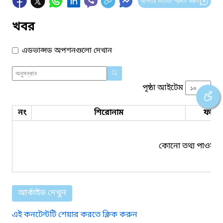
আপনার মতামত প্রদান করুন
খবর
এডভান্সড অপশনগুলো দেখান
পৃষ্ঠা আইটেম
নং
শিরোনাম
ফাইল
কোনো তথ্য পাওয়া য
আর্কাইভ দেখুন
এই কনটেন্টটি শেয়ার করতে ক্লিক করুন